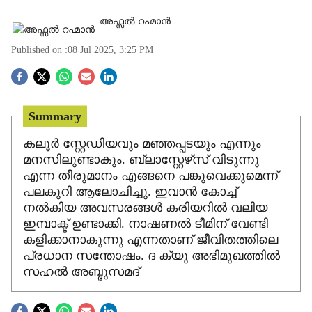
അഫ്സൽ റഹ്മാൻ
Published on :
08 Jul 2025, 3:25 PM
S
o
Summary
c
കലൂർ സ്റ്റേഡിയവും മഞ്ഞപ്പടയും എന്നും
മനസിലുണ്ടാകും. ബ്ലാസ്റ്റേഴ്‌സ് വിടുന്നു
i
എന്ന തീരുമാനം എങ്ങനെ പങ്കുവെക്കുമെന്ന്
a
പലകുറി ആലോചിച്ചു. ഇവാൻ കോച്ച്
നൽകിയ അവസരങ്ങൾ കരിയറിൽ വലിയ
l
ഇമ്പാക്ട് ഉണ്ടാക്കി. നാഷണൽ ടീമിന് വേണ്ടി
കളിക്കാനാകുന്നു എന്നതാണ് ജീവിതത്തിലെ
s
പ്രധാന സന്തോഷം. ദ ക്യു അഭിമുഖത്തിൽ
സഹൽ അബ്ദുസമദ്
h
a