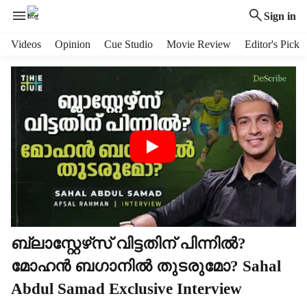
Sign in
H
Videos
Opinion
Cue Studio
Movie Review
Editor's Pick
e
a
d
e
r
m
e
n
u
i
t
e
m
ബ്ലാസ്റ്റേഴ്‌സ് വിട്ടതിന് പിന്നിൽ?
s
മോഹൻ ബഗാനിൽ തുടരുമോ? Sahal
Abdul Samad Exclusive Interview