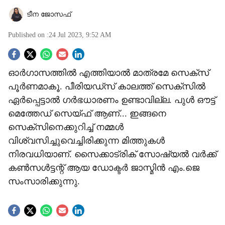
ടീന ജോസഫ്
Published on :
24 Jul 2023, 9:52 AM
S
ഓർഗാസത്തിൽ എത്തിയാൽ മാത്രമേ സെക്സ്
o
പൂർണമാകൂ. പീരിയഡ്‌സ് കാലത്ത് സെക്സിൽ
c
ഏർപ്പെട്ടാൽ ഗർഭധാരണം ഉണ്ടാവില്ല. പുൾ ഔട്ട്
മെത്തേഡ് സെയ്ഫ് ആണ്... ഇങ്ങനെ
i
സെക്സിനെക്കുറിച്ച് നമ്മൾ
a
വിശ്വസിച്ചുവെച്ചിരിക്കുന്ന മിത്തുകൾ
നിരവധിയാണ്. സൈക്കാട്രിക് സോഷ്യൽ വർക്ക്‌
l
കൺസൾട്ടന്റ് ആയ ഡോക്ടർ ജാസ്മിൻ എം.ജെ
s
സംസാരിക്കുന്നു.
h
a