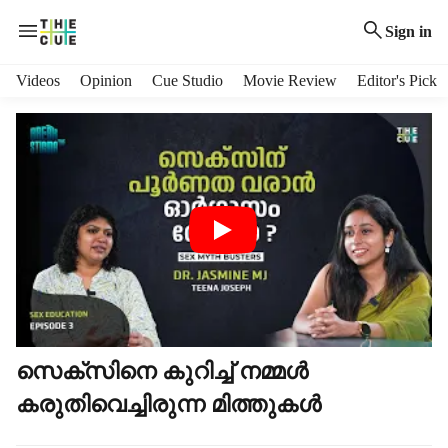
Sign in
H
Videos
Opinion
Cue Studio
Movie Review
Editor's Pick
e
a
d
e
r
m
e
n
u
i
t
e
m
സെക്സിനെ കുറിച്ച് നമ്മൾ
s
കരുതിവെച്ചിരുന്ന മിത്തുകൾ