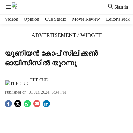
Sign in
H
Videos
Opinion
Cue Studio
Movie Review
Editor's Pick
e
a
ADVERTISEMENT / WIDGET
d
e
r
യൂണിയന്‍ കോപ് സിലിക്കണ്‍
m
ഓയീസീസില്‍ തുറന്നു
e
n
u
THE CUE
i
t
Published on :
01 Jun 2024, 5:34 PM
e
m
S
s
o
c