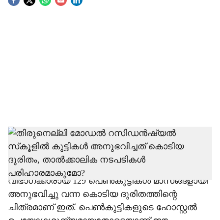
S
o
c
i
a
l
s
h
രാത്രികളില്‍ നൂറിലേറെ കുട്ടികള്‍ക്കായി ഒരു
ടോയ്‌ലെറ്റ് മാത്രം. വയനാട് തിരുനെല്ലി
a
മോഡല്‍ റസിഡന്‍ഷ്യല്‍ സ്‌കൂളിലെ ആദിവാസി
r
വിഭാഗക്കാരായ 129 പെണ്‍കുട്ടികള്‍ മാസങ്ങളായി
അനുഭവിച്ചു വന്ന കൊടിയ ദുരിതത്തിന്റെ
e
ചിത്രമാണ് ഇത്. പെണ്‍കുട്ടികളുടെ ഹോസ്റ്റല്‍