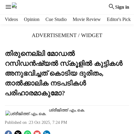
Sign in
H
Videos
Opinion
Cue Studio
Movie Review
Editor's Pick
e
a
ADVERTISEMENT / WIDGET
d
e
r
തിരുനെല്ലി മോഡല്‍
m
റസിഡന്‍ഷ്യല്‍ സ്‌കൂളില്‍ കുട്ടികള്‍
e
n
അനുഭവിച്ചത് കൊടിയ ദുരിതം,
u
താല്‍ക്കാലിക നടപടികള്‍
i
t
പരിഹാരമാകുമോ?
e
m
s
ശ്രീജിത്ത് എം.കെ.
Published on :
23 Oct 2025, 7:24 PM