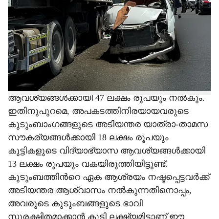
പ്രവാസി സംരംഭകനും ജീവകാരുണ്യ
e
പ്രവർത്തകനും ബുർജീൽ ഹോൾഡിങ്സ്
ചെയർമാനും സിഇഒയുമായ ഡോ. ഷംഷീർ
വയലിൽ. അപകടത്തിൽ ജീവൻ പൊലിഞ്ഞ ഏഴ്
പേരുടെ കുടുംബങ്ങൾക്ക് 26 ലക്ഷം രൂപ വീതവും,
രണ്ട് മലയാളികൾ ഉൾപ്പെടെ പരിക്കേറ്റ ഒൻപത്
പേരുടെ അടിയന്തര ചികിത്സാ-പുനരധിവാസ
ആവശ്യങ്ങൾക്കായി 47 ലക്ഷം രൂപയും നൽകും.
ഇതിനുപുറമെ, അപകടത്തിനിരയായവരുടെ
കുടുംബാംഗങ്ങളുടെ അടിയന്തര യാത്രാ-താമസ
സൗകര്യങ്ങൾക്കായി 18 ലക്ഷം രൂപയും
കുട്ടികളുടെ വിദ്യാഭ്യാസ ആവശ്യങ്ങൾക്കായി
13 ലക്ഷം രൂപയും വകയിരുത്തിയിട്ടുണ്ട്.
കുടുംബത്തിന്‍റെ ഏക ആശ്രയം നഷ്ടപ്പെട്ടവർക്ക്
അടിയന്തര ആശ്വാസം നൽകുന്നതിനൊപ്പം,
അവരുടെ കുടുംബങ്ങളുടെ ഭാവി
സുരക്ഷിതമാക്കാൻ കൂടി ലക്ഷ്യമിട്ടാണ് ഈ