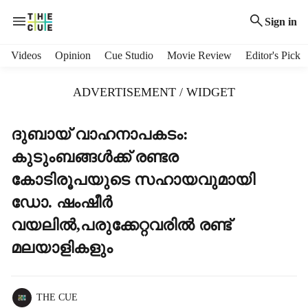
Sign in
H
Videos
Opinion
Cue Studio
Movie Review
Editor's Pick
e
a
ADVERTISEMENT / WIDGET
d
e
r
ദുബായ് വാഹനാപകടം:
m
കുടുംബങ്ങൾക്ക് രണ്ടര
e
n
കോടിരൂപയുടെ സഹായവുമായി
u
ഡോ. ഷംഷീർ
i
t
വയലിൽ,പരുക്കേറ്റവരിൽ രണ്ട്
e
മലയാളികളും
m
s
THE CUE