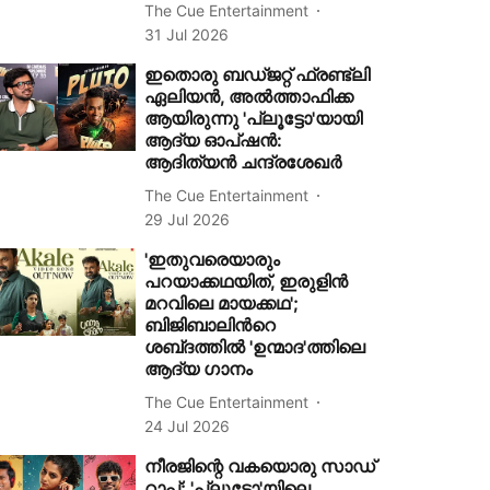
The Cue Entertainment
31 Jul 2026
ഇതൊരു ബഡ്ജറ്റ് ഫ്രണ്ട്‌ലി
ഏലിയൻ, അൽത്താഫിക്ക
ആയിരുന്നു 'പ്ലൂട്ടോ'യായി
ആദ്യ ഓപ്‌ഷൻ:
ആദിത്യൻ ചന്ദ്രശേഖർ
The Cue Entertainment
29 Jul 2026
'ഇതുവരെയാരും
പറയാക്കഥയിത്, ഇരുളിൻ
മറവിലെ മായക്കഥ';
ബിജിബാലിന്‍റെ
ശബ്‍ദത്തിൽ 'ഉന്മാദ'ത്തിലെ
ആദ്യ ഗാനം
The Cue Entertainment
24 Jul 2026
നീരജിന്റെ വകയൊരു സാഡ്
റാപ്പ്; 'പ്ലൂട്ടോ'യിലെ