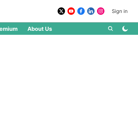
Sign in
remium
About Us