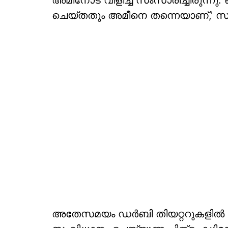
അമീനോട് വിളിച്ച് സംസാരിച്ചിരുന്ന
ചെയ്തതും അമീനെ തന്നെയാണ്,' സജ
അതേസമയം ഡർബി തിയറ്ററുകളിൽ എത