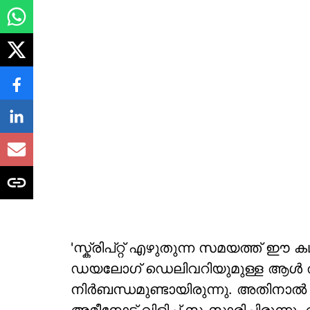
'സ്ക്രിപ്റ്റ് എഴുതുന്ന സമയത്ത് ഈ
ഡയലോഗ് ഡെലിവറിയുമുള്ള ആൾ ത
നിർബന്ധമുണ്ടായിരുന്നു. അതിനാൽ സ്