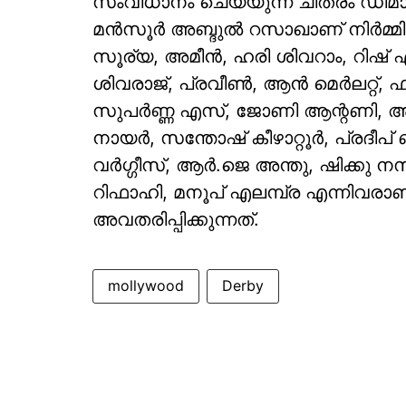
സംവിധാനം ചെയ്യുന്ന ചിത്രം ഡിമ
മൻസൂർ അബ്ദുൽ റസാഖാണ് നിർമ്മിച്ച
സൂര്യ, അമീൻ, ഹരി ശിവറാം, റിഷ്
ശിവരാജ്, പ്രവീൺ, ആൻ മെർലറ്റ്, 
സുപർണ്ണ എസ്, ജോണി ആന്റണി, അബ
നായർ, സന്തോഷ് കീഴാറ്റൂർ, പ്രദ
വർഗ്ഗീസ്, ആർ.ജെ അന്തു, ഷിക്ക
റിഫാഹി, മനൂപ് എലമ്പ്ര എന്നിവരാ
അവതരിപ്പിക്കുന്നത്.
mollywood
Derby