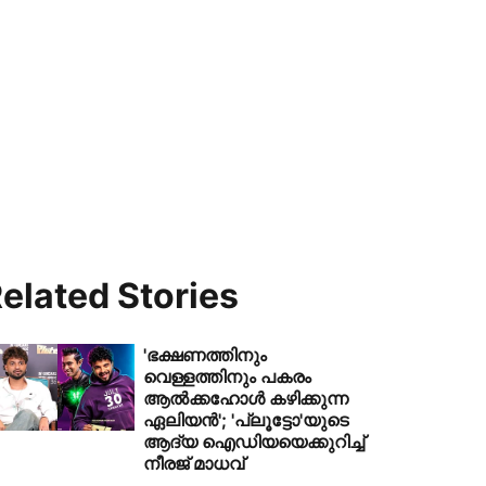
elated Stories
'ഭക്ഷണത്തിനും
വെള്ളത്തിനും പകരം
ആൽക്കഹോൾ കഴിക്കുന്ന
ഏലിയൻ'; 'പ്ലൂട്ടോ'യുടെ
ആദ്യ ഐഡിയയെക്കുറിച്ച്
നീരജ് മാധവ്