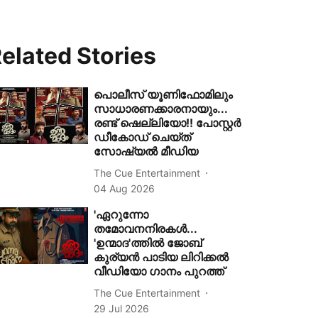
elated Stories
പൊലീസ് യൂണിഫോമിലും
സാധാരണക്കാരനായും...
രണ്ട് ഷെല്ലിയോ!! പോസ്റ്റർ
ഡീകോഡ് ചെയ്ത്
സോഷ്യൽ മീഡിയ
The Cue Entertainment
04 Aug 2026
'ഏറുന്നോ
തമോവനനിരകൾ...
'ഉന്മാദ'ത്തിൽ ജോബ്
കുര്യൻ പാടിയ ലിറിക്കൽ
വീഡിയോ ഗാനം പുറത്ത്
The Cue Entertainment
29 Jul 2026