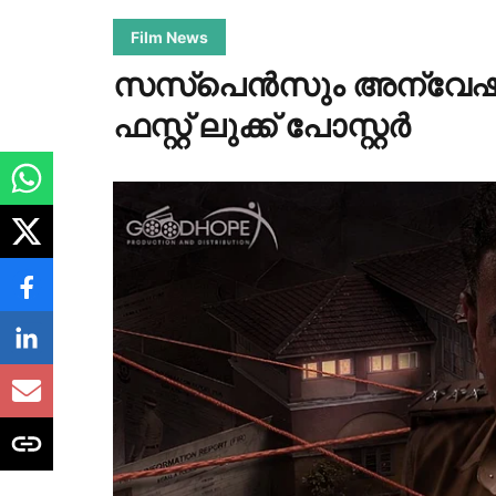
Film News
സസ്പെൻസും അന്വേഷണവു
ഫസ്റ്റ് ലുക്ക് പോസ്റ്റർ