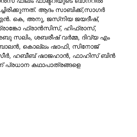
ാൻസ് ഫിലിം ഫാക്ടറിയുടെ ബാനറിൽ
ിരിക്കുന്നത്. ആദം സാബിക്ക്,സാഗർ
 എൻ. കെ, അനു, ജസ്‌നിയ ജയദീഷ്,
ഫ്രാങ്കോ ഫ്രാൻസിസ്, ഹിഫ്രാസ്,
ു സലിം, ശബരീഷ് വർമ്മ, ദിവ്യ എം
ീപ് ബാലൻ, കൊല്ലം ഷാഫി, സിനോജ്
ു നസീർ, ഹബീബ് ഷാജഹാൻ, ഫാഹിസ് ബിൻ
ണ് പ്രധാന കഥാപാത്രങ്ങളെ