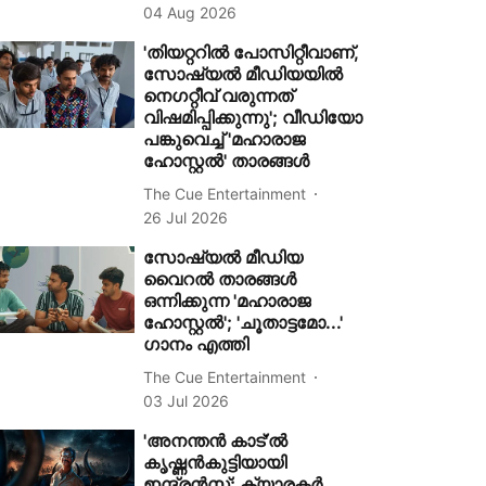
04 Aug 2026
'തിയറ്ററിൽ പോസിറ്റീവാണ്,
സോഷ്യൽ മീഡിയയിൽ
നെഗറ്റീവ് വരുന്നത്
വിഷമിപ്പിക്കുന്നു'; വീഡിയോ
പങ്കുവെച്ച് 'മഹാരാജ
ഹോസ്റ്റൽ' താരങ്ങൾ
The Cue Entertainment
26 Jul 2026
സോഷ്യൽ മീഡിയ
വൈറൽ താരങ്ങള്‍
ഒന്നിക്കുന്ന 'മഹാരാജ
ഹോസ്റ്റൽ'; 'ചൂതാട്ടമോ...'
ഗാനം എത്തി
The Cue Entertainment
03 Jul 2026
'അനന്തൻ കാട്'ൽ
കൃഷ്ണൻകുട്ടിയായി
ഇന്ദ്രൻസ്; ക്യാരക്ടർ