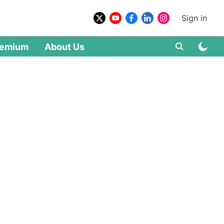
Sign in
remium
About Us