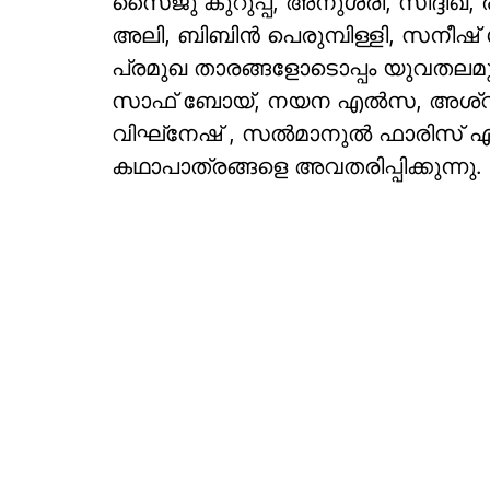
സൈജു കുറുപ്പ്, അനുശ്രീ, സിദ്ദിഖ
അലി, ബിബിൻ പെരുമ്പിള്ളി, സനീഷ്
പ്രമുഖ താരങ്ങളോടൊപ്പം യുവതലമു
സാഫ് ബോയ്, നയന എൽസ, അശ്വിൻ 
വിഘ്‌നേഷ് , സൽമാനുൽ ഫാരിസ് എന
കഥാപാത്രങ്ങളെ അവതരിപ്പിക്കുന്നു.