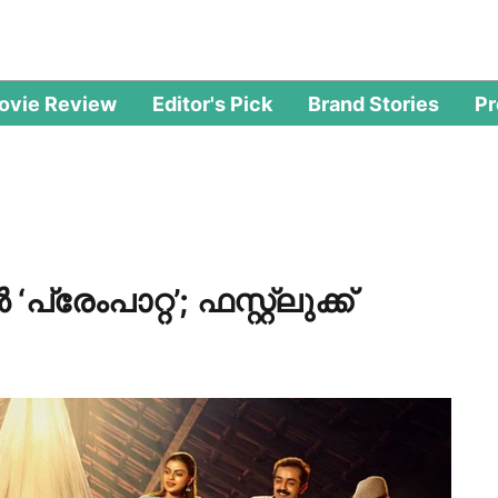
ovie Review
Editor's Pick
Brand Stories
P
േംപാറ്റ’; ഫസ്റ്റ്ലുക്ക്‌