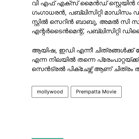
വി എഫ് എക്സ് മൈൻഡ് സ്റ്റെയിൻ
ഗംഗാധരൻ, പബ്ലിസിറ്റി മാഡിസം ഡി
സ്റ്റിൽ സെറിൻ ബാബു, അമൽ സി സധർ,
എന്റർടൈൻമെന്റ്, പബ്ലിസിറ്റി ഡ
ആയിഷ, ഇഡി എന്നീ ചിത്രങ്ങൾക്ക് ശ
എന്ന നിലയിൽ തന്നെ പ്രേംപാറ്റയ്ക്
സെന്‍ട്രല്‍ പിക്‌ചേഴ്സ് ആണ് ചിത്രം
mollywood
Prempatta Movie