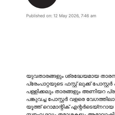
Published on
:
12 May 2026, 7:46 am
യുവതാരങ്ങളും ശ്രദ്ധേയമായ താരനി
പ്രേംപാറ്റയുടെ ഫസ്റ്റ് ലുക്ക്‌ പോസ
പള്ളിക്കലും താരങ്ങളും അണിയറ 
പങ്കുവച്ച പോസ്റ്റർ വളരെ വേഗത്തില
യൂത്ത് റൊമാന്റിക് എന്റർടെയ്നറായ 
സൗഹൃദവും തമാശകളും ആഘോഷിക്കുന