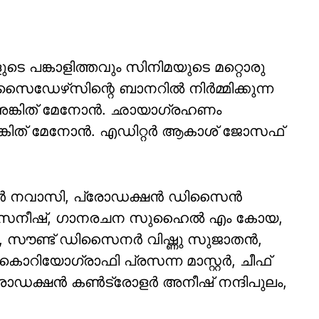
 പങ്കാളിത്തവും സിനിമയുടെ മറ്റൊരു
‌സൈഡേഴ്‌സിന്റെ ബാനറിൽ നിർമ്മിക്കുന്ന
 അങ്കിത് മേനോൻ. ഛായാഗ്രഹണം
ങ്കിത് മേനോൻ. എഡിറ്റർ ആകാശ് ജോസഫ്
 ഒമർ നവാസി, പ്രോഡക്ഷൻ ഡിസൈൻ
മീറ സനീഷ്, ഗാനരചന സുഹൈൽ എം കോയ,
, സൗണ്ട് ഡിസൈനർ വിഷ്ണു സുജാതൻ,
 കൊറിയോഗ്രാഫി പ്രസന്ന മാസ്റ്റർ, ചീഫ്
ഡക്ഷൻ കൺട്രോളർ അനീഷ് നന്ദിപുലം,