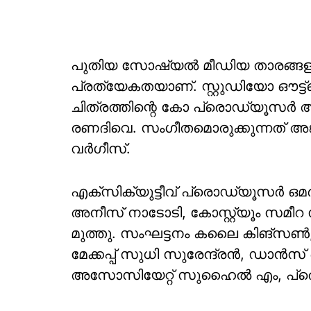
പുതിയ സോഷ്യൽ മീഡിയ താരങ്ങളുടെ
പ്രത്യേകതയാണ്. സ്റ്റുഡിയോ ഔട്ട്
ചിത്രത്തിന്റെ കോ പ്രൊഡ്യൂസർ
രണദിവെ. സംഗീതമൊരുക്കുന്നത് അ
വര്‍ഗീസ്.
എക്സിക്യുട്ടീവ് പ്രൊഡ്യൂസർ
അനീസ് നാടോടി, കോസ്റ്റ്യൂം സ
മുത്തു. സംഘട്ടനം കലൈ കിങ്സൺ
മേക്കപ്പ് സുധി സുരേന്ദ്രൻ, ഡാൻസ്
അസോസിയേറ്റ് സുഹൈൽ എം, പ്രൊ