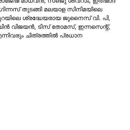
്, രാജേഷ് മാധവൻ, സഞ്ജു ശിവറാം, ഇർഷാദ്
 ഗിന്നസ് തുടങ്ങി മലയാള സിനിമയിലെ
റയിലെ ശ്രദ്ധേയരായ ജുനൈസ് വി. പി,
വിജയൻ, ടിസ് തോമസ്, ഇന്നസെന്റ്,
്നിവരും ചിത്രത്തിൽ പ്രധാന