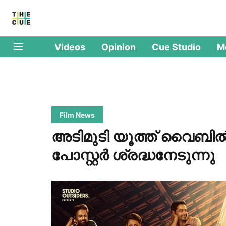
Videos
Opinion
Cue Studio
M
Film News
അടിമുടി യൂത്ത് വൈബിൽ ‘പ്ര
പോസ്റ്റർ ശ്രദ്ധനേടുന്നു