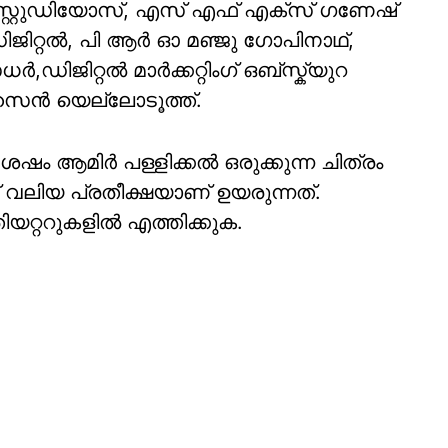
 സ്റ്റുഡിയോസ്, എസ് എഫ് എക്സ് ഗണേഷ്
ജിറ്റൽ, പി ആർ ഓ മഞ്ജു ഗോപിനാഥ്,
ഡിജിറ്റൽ മാർക്കറ്റിംഗ് ഒബ്സ്ക്യുറ
ിസൈൻ യെല്ലോടൂത്ത്.
േഷം ആമിർ പള്ളിക്കൽ ഒരുക്കുന്ന ചിത്രം
ക് വലിയ പ്രതീക്ഷയാണ് ഉയരുന്നത്.
 തിയറ്ററുകളിൽ എത്തിക്കുക.