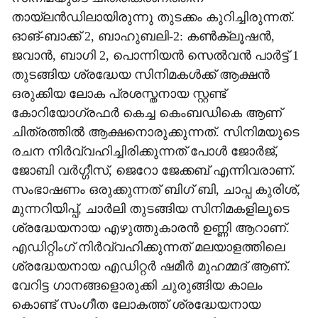
തായ്‌ലൻഡിലായിരുന്നു തുടക്കം കുറിച്ചിരുന്നത്.
ഓങ്-ബാക്ക് 2, ബാഹുബലി-2: കൺക്ലൂഷൻ,
ജവാൻ, ബാഗി 2, പൊന്നിയൻ സെൽവൻ പാർട്ട് 1
തുടങ്ങിയ ശ്രദ്ധേയ സിനിമകൾക്ക് ആക്ഷൻ
ഒരുക്കിയ ലോക പ്രശസ്തനായ സ്റ്റണ്ട്
കോറിയോഗ്രഫർ കെച്ച കെംബഡികെ ആണ്
ചിത്രത്തിൽ ആക്ഷനൊരുക്കുന്നത്. സിനിമയുടെ
രചന നിർവ്വഹിച്ചിരിക്കുന്നത് പോൾ ജോർജ്,
ജോബി വർഗ്ഗീസ്, ജെറോ ജേക്കബ് എന്നിവരാണ്.
സംഭാഷണം ഒരുക്കുന്നത് ബിഗ് ബി, ചാപ്പ കുരിശ്,
മുന്നറിയിപ്പ്, ചാർലി തുടങ്ങിയ സിനിമകളിലൂടെ
ശ്രദ്ധേയനായ എഴുത്തുകാരൻ ഉണ്ണി ആറാണ്.
എഡിറ്റിംഗ് നിർവ്വഹിക്കുന്നത് മലയാളത്തിലെ
ശ്രദ്ധേയനായ എഡിറ്റർ ഷമീർ മുഹമ്മദ് ആണ്.
വേറിട്ട ഗാനങ്ങളൊരുക്കി ചുരുങ്ങിയ കാലം
കൊണ്ട് സംഗീത ലോകത്ത് ശ്രദ്ധേയനായ