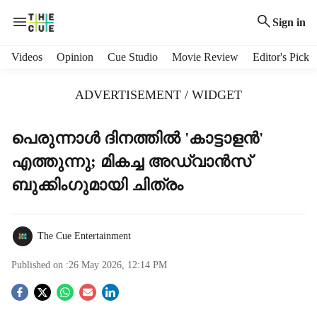
Sign in
H
Videos
Opinion
Cue Studio
Movie Review
Editor's Pick
e
a
ADVERTISEMENT / WIDGET
d
e
r
പെരുന്നാൾ ദിനത്തിൽ 'കാട്ടാളൻ'
m
എത്തുന്നു; മികച്ച അഡ്വാൻസ്
e
n
ബുക്കിംഗുമായി ചിത്രം
u
i
t
The Cue Entertainment
e
m
Published on :
26 May 2026, 12:14 PM
s
S