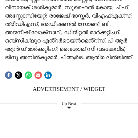
വിനായക് ശശികുമാർ, സുഹൈൽ കോയ, ചീഫ്
അസ്സോസിയേറ്റ്: രാജേഷ് ഭാസ്കർ, വിഎഫ്എക്സ്:
ത്രീഡിഎസ്, അഡീഷണൽ സോങ്ങ്: ബി.
അജനീഷ് ലോക്‌നാഥ് , ഡിജിറ്റൽ മാർക്കറ്റിംഗ്:
ഒബ്സിക്യൂറ എൻ്റർടെയ്ൻമെൻ്റ്സ്, പി ആർ
ആൻഡ് മാർക്കറ്റിംഗ്: വൈശാഖ് സി വടക്കേവീട്,
ജിനു അനിൽകുമാർ, പിആർഒ: ആതിര ദിൽജിത്ത്
ADVERTISEMENT / WIDGET
Up Next