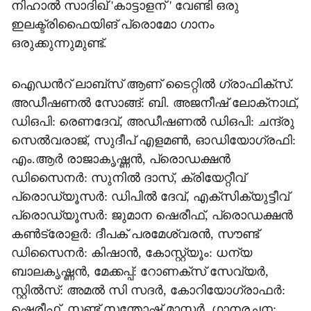
നിഹാൽ സാദിഖ് 'കാട്ടാളന് ' വേണ്ടി ഒരു
ഇലക്ട്രിഫൈയിങ് പ്രൊമോ ഗാനം
ഒരുക്കുന്നുമുണ്ട്.
ഐഡന്‍റ് ലാബ്സ് ആണ് ടൈറ്റിൽ ഗ്രാഫിക്സ്.
അഡീഷണൽ സോങ്ങ്: ബി. അജനീഷ് ലോക്‌നാഥ്,
ഡിഒപി: രെണദേവ്, അഡീഷണൽ ഡിഒപി: ചന്ദ്രു
സെൽവരാജ്, സുദീപ് എളമൺ, ഓഡിയോഗ്രഫി:
എം.ആർ രാജാകൃഷ്ണൻ, പ്രൊഡക്ഷൻ
ഡിസൈനർ: സുനിൽ ദാസ്, ക്രിയേറ്റീവ്
പ്രൊഡ്യൂസർ: ഡിപിൽ ദേവ്, എക്സിക്യുട്ടീവ്
പ്രൊഡ്യൂസർ: ജുമാന ഷെരീഫ്, പ്രൊഡക്ഷൻ
കൺട്രോളർ: ദീപക് പരമേശ്വരൻ, സൗണ്ട്
ഡിസൈനർ: കിഷാൻ, കോസ്റ്റ്യൂം: ധന്യ
ബാലകൃഷ്ണൻ, മേക്കപ്പ്: റോണക്സ് സേവ്യർ,
സ്റ്റിൽസ്: അമൽ സി സദർ, കോറിയോഗ്രാഫർ:
ഷെരീഫ്, സ്റ്റണ്ട് സന്തോഷ് മാസ്റ്റർ, ഗാനരചന: