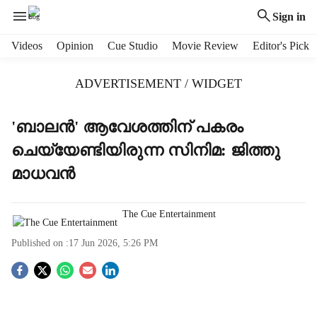
Sign in
H
Videos
Opinion
Cue Studio
Movie Review
Editor's Pick
e
a
ADVERTISEMENT / WIDGET
d
e
r
'ബാലൻ' ആവേശത്തിന് പകരം
m
ചെയ്യേണ്ടിയിരുന്ന സിനിമ: ജിത്തു
e
n
മാധവൻ
u
i
t
The Cue Entertainment
e
Published on :
17 Jun 2026, 5:26 PM
m
s
S
o