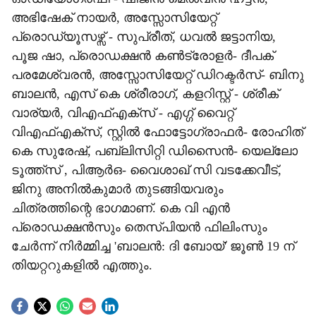
അഭിഷേക് നായർ, അസ്സോസിയേറ്റ്
പ്രൊഡ്യൂസഴ്സ് - സുപ്രീത്, ധവൽ ജട്ടാനിയ,
പൂജ ഷാ, പ്രൊഡക്ഷൻ കൺട്രോളർ- ദീപക്
പരമേശ്വരൻ, അസ്സോസിയേറ്റ് ഡിറക്ടർസ്- ബിനു
ബാലൻ, എസ് കെ ശ്രീരാഗ്, കളറിസ്റ്റ് - ശ്രീക്
വാര്യർ, വിഎഫ്എക്സ് - എഗ്ഗ് വൈറ്റ്
വിഎഫ്എക്സ്, സ്റ്റിൽ ഫോട്ടോഗ്രാഫർ- രോഹിത്
കെ സുരേഷ്, പബ്ലിസിറ്റി ഡിസൈൻ- യെല്ലോ
ടൂത്ത്സ് , പിആർഒ- വൈശാഖ് സി വടക്കേവീട്,
ജിനു അനിൽകുമാർ തുടങ്ങിയവരും
ചിത്രത്തിന്റെ ഭാഗമാണ്. കെ വി എൻ
പ്രൊഡക്ഷൻസും തെസ്‌പിയൻ ഫിലിംസും
ചേർന്ന് നിർമ്മിച്ച 'ബാലൻ: ദി ബോയ്' ജൂൺ 19 ന്
തിയറ്ററുകളിൽ എത്തും.