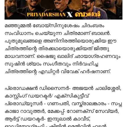
മഞ്ഞുമ്മൽ ബോയ്സിനുശേഷം ചിദംബരം
സംവിധാനം ചെയ്യുന്ന ചിത്രമാണ് ബാലൻ.
പുതുമുഖങ്ങളെ അണിനിരത്തിയൊരുക്കിയ ഈ
ചിത്രത്തിന്റെ തിരക്കഥയൊരുക്കിയത് ജിത്തു
മാധവനാണ്. ഷൈജു ഖാലിദ് ഛായാഗ്രഹണവും
സുഷിൻ ശ്യാം സംഗീതവും നിർവഹിച്ച
ചിത്രത്തിന്റെ എഡിറ്റർ വിവേക് ഹർഷനാണ്.
പ്രൊഡക്ഷൻ ഡിസൈനർ- അജയൻ ചാലിശ്ശേരി,
കാസ്റ്റിംഗ് ഡയറക്ടർ/ എക്സികുട്ടീവ്
പ്രൊഡ്യൂസർ - ഗണപതി, വസ്ത്രാലങ്കാരം - സപ്ന
കാജാ റാവുത്തർ, മേക്കപ്പ്- റോണക്സ് സേവ്യർ,
ആർട്ട് ഡയറക്ടർ- ഇന്ദുലാൽ കാവീട്,
ഓഡിയോഗ്രഫി - ഷിജിൻ മെൽവിൻ ഹട്ടൻ,