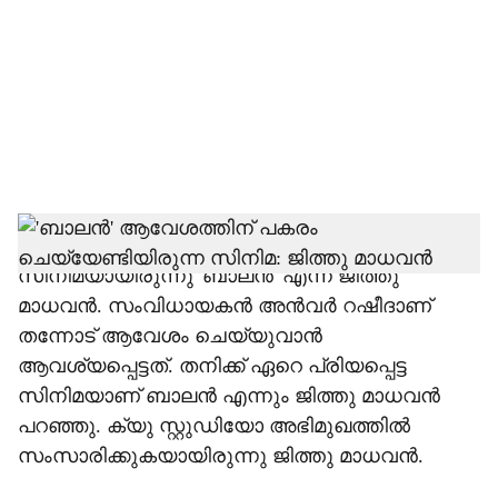
c
i
a
l
s
h
രോമാഞ്ചത്തിന് ശേഷം താൻ ചെയ്യാനിരുന്ന
സിനിമയായിരുന്നു 'ബാലൻ' എന്ന് ജിത്തു
a
മാധവൻ. സംവിധായകൻ അൻവർ റഷീദാണ്
r
തന്നോട് ആവേശം ചെയ്യുവാൻ
ആവശ്യപ്പെട്ടത്. തനിക്ക് ഏറെ പ്രിയപ്പെട്ട
e
സിനിമയാണ് ബാലൻ എന്നും ജിത്തു മാധവൻ
പറഞ്ഞു. ക്യു സ്റ്റുഡിയോ അഭിമുഖത്തിൽ
സംസാരിക്കുകയായിരുന്നു ജിത്തു മാധവൻ.