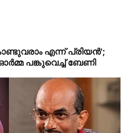
ൊണ്ടുവരാം എന്ന് പ്രിയൻ';
 ഓർമ്മ പങ്കുവെച്ച് ബേണി