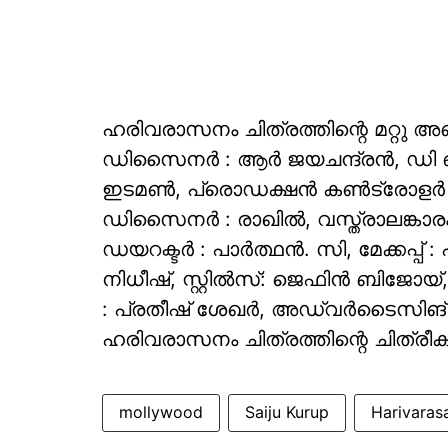
ഹരിവരാസനം ചിത്രത്തിന്റെ മറ്റു അ
ഡിസൈനർ : ആർ ജയചന്ദ്രൻ, ഡി ഓ പ
ഇടമൺ, പ്രൊഡക്ഷൻ കൺട്രോളർ 
ഡിസൈനർ : രാഖിൽ, വസ്ത്രാലങ്കാരം 
ഡയറക്ടർ : പാർത്ഥൻ. സി, മേക്കപ്പ് :
നിധീഷ്, സ്റ്റിൽസ്: ജെഫിൻ ബിജോയ്,
: പ്രതീഷ് ശേഖർ, അഡ്വർടൈസിങ്‌
ഹരിവരാസനം ചിത്രത്തിന്റെ ചിത്രീക
mollywood
Saiju Kurup
Harivara