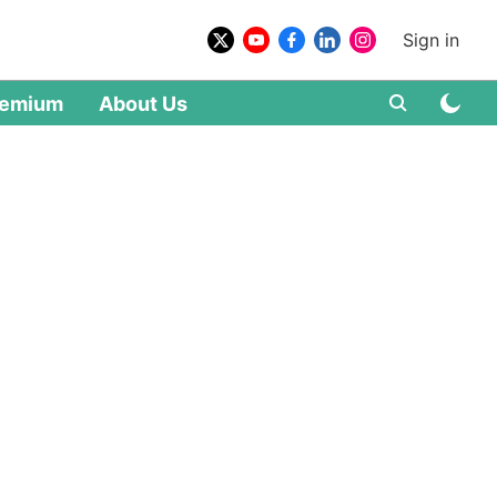
Sign in
remium
About Us