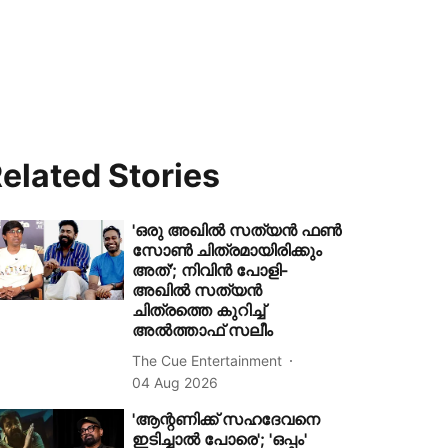
elated Stories
'ഒരു അഖിൽ സത്യൻ ഫൺ
സോൺ ചിത്രമായിരിക്കും
അത്'; നിവിൻ പോളി-
അഖിൽ സത്യൻ
ചിത്രത്തെ കുറിച്ച്
അൽത്താഫ് സലീം
The Cue Entertainment
04 Aug 2026
'ആന്റണിക്ക് സഹദേവനെ
ഇടിച്ചാൽ പോരെ'; 'ഒപ്പം'