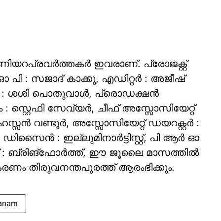
ണിയറപ്രവർത്തകർ ഇവരാണ്. പ്രോജക്റ്റ്
ി : സജാദ് കാക്കു, എഡിറ്റർ : അജീഷ്
: ശശി പൊതുവാൾ, പ്രൊഡക്ഷൻ
: സ്റ്റെഫി സേവ്യർ, ചീഫ് അസ്സോസിയേറ്റ്
 ഹസ്സൻ വണ്ടൂർ, അസ്സോസിയേറ്റ് ഡയറക്റ്റർ :
 ഡിസൈൻ : ഇല്ലുമിനാർട്ടിസ്റ്റ്, പി ആർ ഓ
 : ബ്രിങ്ഫോർത്ത്, ഈ ജൂലൈ മാസത്തിൽ
രണം തിരുവനന്തപുരത്ത് ആരംഭിക്കും.
sanam