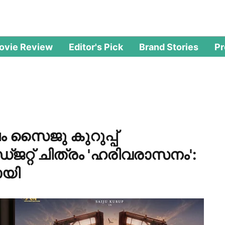
ovie Review
Editor's Pick
Brand Stories
P
ം സൈജു കുറുപ്പ്
റ്റ് ചിത്രം 'ഹരിവരാസനം':
ായി