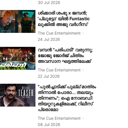
30 Jul 2026
ശിക്കാരി ശംഭു x ജമ്പൻ;
'പ്ലൂട്ടോ' യിൽ Funtastic
ലുക്കിൽ അജു വർഗീസ്
The Cue Entertainment
24 Jul 2026
വമ്പൻ "പരിപാടി" വരുന്നു;
ജോജു ജോർജ് ചിത്രം
അവസാന ഘട്ടത്തിലേക്ക്
The Cue Entertainment
22 Jul 2026
"പുൽച്ചാടിക്ക് പുല്ല് മാത്രം
തിന്നാൽ പോരാ... തലയും
തിന്നണം"; ഐ നോബഡി
തിയറ്ററുകളിലേക്ക്, റിലീസ്
പ്രൊമോ
The Cue Entertainment
08 Jul 2026