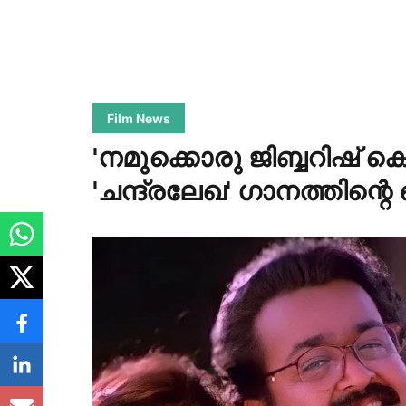
Film News
'നമുക്കൊരു ജിബ്ബറിഷ് ക
'ചന്ദ്രലേഖ' ഗാനത്തിന്റെ