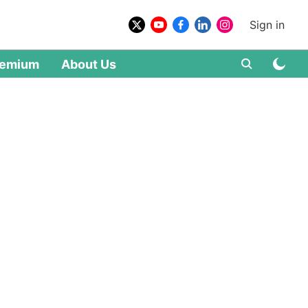
Sign in
remium
About Us