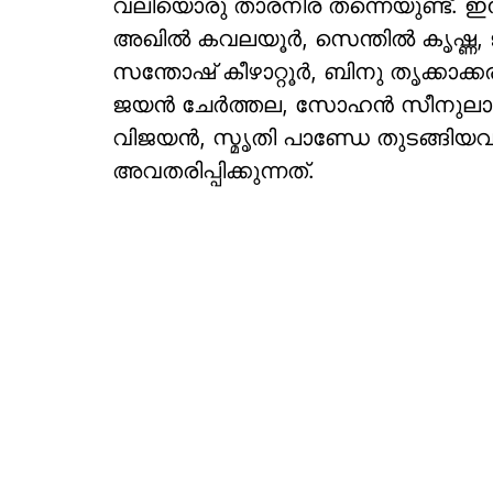
വലിയൊരു താരനിര തന്നെയുണ്ട്. ഇന്
അഖിൽ കവലയൂർ, സെന്തിൽ കൃഷ്ണ, ജി
സന്തോഷ് കീഴാറ്റൂർ, ബിനു തൃക്കാ
ജയൻ ചേർത്തല, സോഹൻ സീനുലാൽ, വ
വിജയൻ, സ്മൃതി പാണ്ഡേ തുടങ്ങിയവ
അവതരിപ്പിക്കുന്നത്.