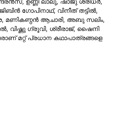
ദ്രൻസ്, ഉണ്ണി ലാലു, ഷാജു ശ്രീധർ,
ബിൻ ഗോപിനാഥ്, വിനീത് തട്ടിൽ,
ക്കര, മണികണ്ഠൻ ആചാരി, അബു സലിം,
ിഷ്ണു ഗ്രൂവി, ശ്രീരാജ്, ഷൈനി
രാണ് മറ്റ് പ്രധാന കഥാപാത്രങ്ങളെ