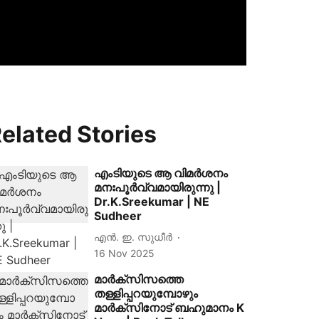
elated Stories
എംടിയുടെ ആ വിമർശനം
മനഃപൂർവ്വമായിരുന്നു |
Dr.K.Sreekumar | NE
Sudheer
എന്‍. ഇ. സുധീര്‍
16 Nov 2025
മാര്‍ക്‌സിസത്തെ
തള്ളിപ്പറയുമ്പോഴും
മാര്‍ക്‌സിനോട് ബഹുമാനം K