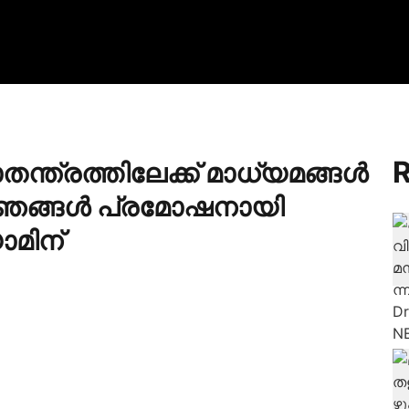
R
ന്ത്രത്തിലേക്ക് മാധ്യമങ്ങൾ
െ ഞങ്ങൾ പ്രമോഷനായി
മിന‍്