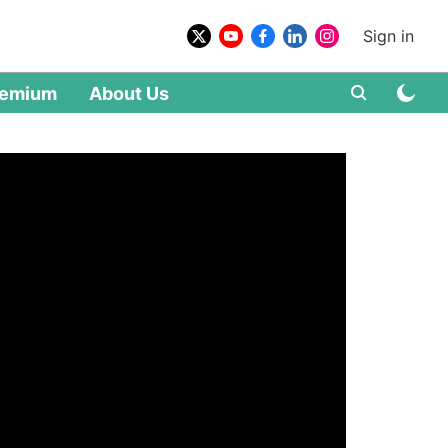
Sign in
remium
About Us