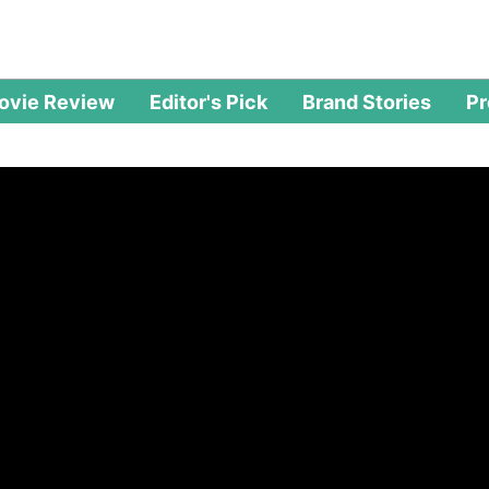
ovie Review
Editor's Pick
Brand Stories
P