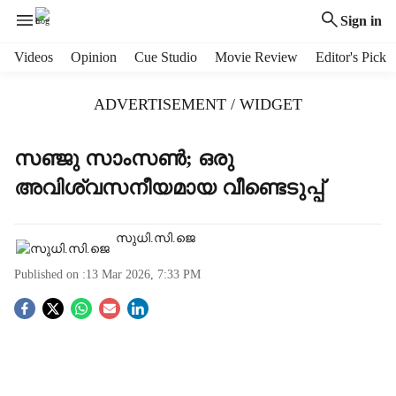
Sign in
H
Videos
Opinion
Cue Studio
Movie Review
Editor's Pick
e
a
ADVERTISEMENT / WIDGET
d
e
r
സഞ്ജു സാംസണ്‍; ഒരു
m
അവിശ്വസനീയമായ വീണ്ടെടുപ്പ്
e
n
u
സുധി.സി.ജെ
i
t
Published on :
13 Mar 2026, 7:33 PM
e
m
S
s
o
c