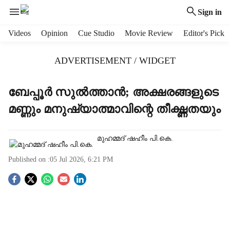
Sign in
H
Videos
Opinion
Cue Studio
Movie Review
Editor's Pick
e
a
ADVERTISEMENT / WIDGET
d
e
r
ബേപ്പൂർ സുൽത്താൻ; അക്ഷരങ്ങളുടെ
m
മണ്ണും മനുഷ്യാത്മാവിന്റെ തീക്ഷ്ണതയും
e
n
u
മുഹമ്മദ് ഷഹീം പി.കെ.
i
t
Published on :
05 Jul 2026, 6:21 PM
e
m
S
s
o
c