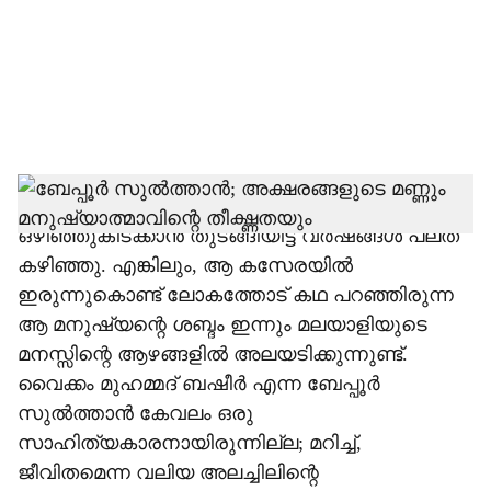
i
a
l
s
h
ബേപ്പൂരിലെ ആ മാങ്കോസ്റ്റീന്‍ ചുവട്ടിലെ കസേര
ഒഴിഞ്ഞുകിടക്കാൻ തുടങ്ങിയിട്ട് വർഷങ്ങൾ പലത്
a
കഴിഞ്ഞു. എങ്കിലും, ആ കസേരയിൽ
r
ഇരുന്നുകൊണ്ട് ലോകത്തോട് കഥ പറഞ്ഞിരുന്ന
ആ മനുഷ്യന്റെ ശബ്ദം ഇന്നും മലയാളിയുടെ
e
മനസ്സിന്റെ ആഴങ്ങളിൽ അലയടിക്കുന്നുണ്ട്.
വൈക്കം മുഹമ്മദ് ബഷീർ എന്ന ബേപ്പൂർ
സുൽത്താൻ കേവലം ഒരു
സാഹിത്യകാരനായിരുന്നില്ല; മറിച്ച്,
ജീവിതമെന്ന വലിയ അലച്ചിലിന്റെ