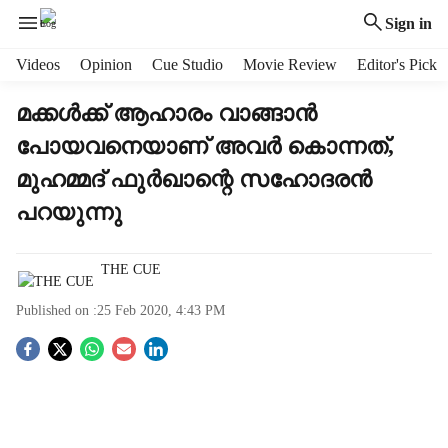
Sign in
H
Videos
Opinion
Cue Studio
Movie Review
Editor's Pick
e
a
മക്കള്‍ക്ക് ആഹാരം വാങ്ങാന്‍
d
പോയവനെയാണ് അവര്‍ കൊന്നത്,
e
r
മുഹമ്മദ് ഫുര്‍ഖാന്റെ സഹോദരന്‍
m
പറയുന്നു
e
n
u
THE CUE
i
t
Published on :
25 Feb 2020, 4:43 PM
e
m
S
s
o
c