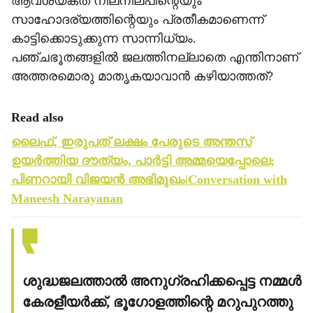
ആവശ്യകത നിലനില്പിന്റെയും
സാഹോദര്യത്തിന്റെയും പ്രതീകമാണെന്ന്
കാട്ടിക്കൊടുക്കുന്ന സാന്നിധ്യം.
പഞ്ചഭൂതങ്ങളില്‍ ജലത്തിനല്ലാതെ എന്തിനാണ്
അത്തരമൊരു മാതൃകയാവാന്‍ കഴിയാത്തത്?
Read also
ലൈഫ്, ഇരുപത് ലക്ഷം പേരുടെ അന്തസ്
ഉയർത്തിയ ദൗത്യം, പാർട്ടി അമ്മയെപ്പോലെ;
പിണറായി വിജയൻ അഭിമുഖം|Conversation with
Maneesh Narayanan
ശുദ്ധജലത്താല്‍ അനുഗ്രഹിക്കപ്പെട്ട നമ്മള്‍
കേരളീയര്‍ക്ക്, ഭൂഗോളത്തിന്റെ മറുപുറത്തു