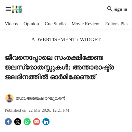
Sign in
H
Videos
Opinion
Cue Studio
Movie Review
Editor's Pick
e
a
ADVERTISEMENT / WIDGET
d
e
r
ജീവനെപ്പോലെ സംരക്ഷിക്കേണ്ട
m
ജലസ്രോതസ്സുകള്‍; അന്താരാഷ്ട്ര
e
n
ജലദിനത്തില്‍ ഓര്‍മിക്കേണ്ടത്
u
i
t
ഡോ.അബേഷ് രഘുവരൻ
e
m
Published on :
22 Mar 2026, 12:21 PM
s
S