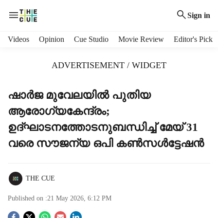
Sign in
H
Videos
Opinion
Cue Studio
Movie Review
Editor's Pick
e
a
ADVERTISEMENT / WIDGET
d
e
r
ഷാർജ മുവേലയിൽ പുതിയ
m
ആരോഗ്യകേന്ദ്രം;
e
n
ഉദ്ഘാടനത്തോടനുബന്ധിച്ച് മേയ് 31
u
വരെ സൗജന്യ ഒപി കൺസൾട്ടേഷൻ
i
t
e
m
THE CUE
s
Published on :
21 May 2026, 6:12 PM