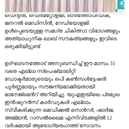
ലഭ്യമാണ്. ഗൈനക്കോളജി, പീഡിയാട്രിക്സ്,
ഡെന്റൽ, ഡെർമറ്റോളജി, ഓർത്തോപീഡിക്,
ജനറൽ മെഡിസിൻ, റേഡിയോളജി
ഉൾപ്പെടെയുള്ള സമഗ്ര ചികിത്സാ വിഭാഗങ്ങളും
അത്യാധുനിക ലാബ് സൗകര്യങ്ങളും ഇവിടെ
ഒരുക്കിയിട്ടുണ്ട്.
ഉദ്ഘാടനത്തോട് അനുബന്ധിച്ച് ഈ മാസം 31
വരെ എല്ലാ സ്പെഷ്യാലിറ്റി
ഡോക്ടർമാരുടെയും ഒപി കൺസൾട്ടേഷൻ
പൂർണ്ണമായും സൗജന്യമാക്കിയതായി
മാനേജ്‌മെന്‍റ് അറിയിച്ചു. യുഎഇയിലെ പ്രമുഖ
ഇൻഷുറൻസ് കാർഡുകൾ എല്ലാം
സ്വീകരിക്കുന്ന മെഡിക്കൽ സെന്‍റർ, ഷാർജ,
അജ്മാൻ, റാസൽഖൈമ എന്നിവിടങ്ങളിൽ 12
വർഷമായി ആരോഗ്യരംഗത്ത് സേവനം